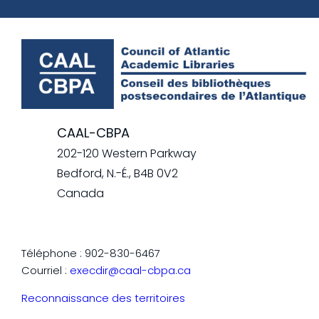
CAAL-CBPA
202-120 Western Parkway
Bedford, N.-É., B4B 0V2
Canada
Téléphone : 902-830-6467
Courriel :
execdir@caal-cbpa.ca
Reconnaissance des territoires