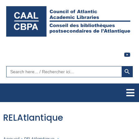
Search Button
Search
for:
RELAtlantique
Accueil
»
RELAtlantique
»