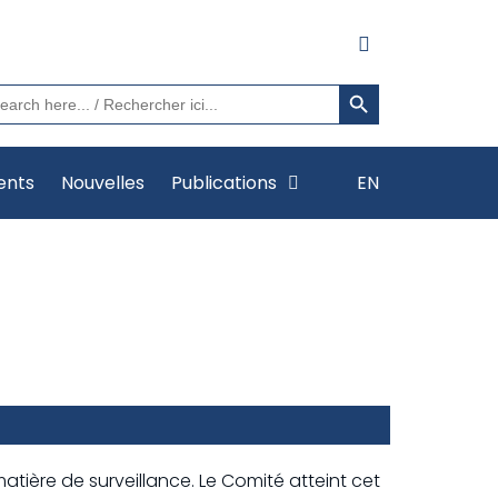
Search Button
arch
:
ents
Nouvelles
Publications
EN
atière de surveillance. Le Comité atteint cet