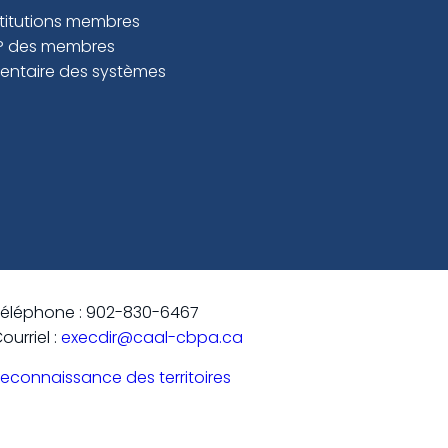
stitutions membres
P des membres
ventaire des systèmes
éléphone : 902-830-6467
ourriel :
execdir@caal-cbpa.ca
econnaissance des territoires