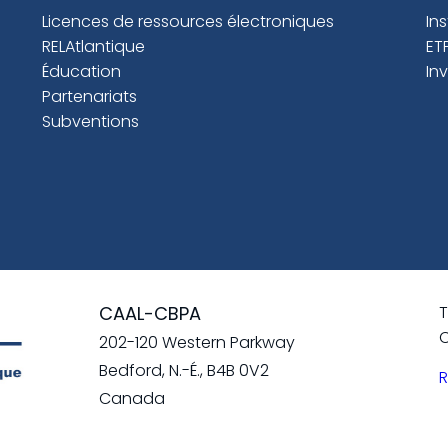
Licences de ressources électroniques
In
RELAtlantique
ET
Éducation
In
Partenariats
Subventions
CAAL-CBPA
T
C
202-120 Western Parkway
Bedford, N.-É., B4B 0V2
R
Canada