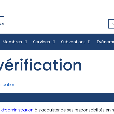
Se
for
Membres
Services
Subventions
Événem
érification
fication
 d’administration
à s’acquitter de ses responsabilités en m