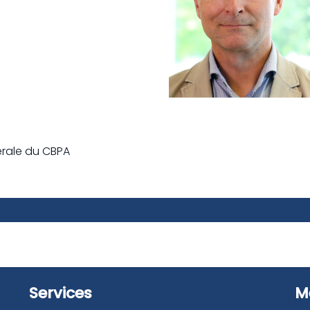
érale du CBPA
Services
M