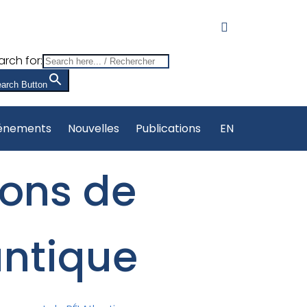
arch for:
arch Button
énements
Nouvelles
Publications
EN
ons de
antique