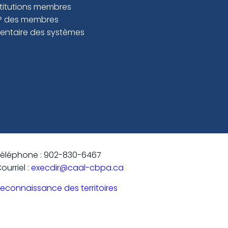
stitutions membres
P des membres
ventaire des systèmes
éléphone : 902-830-6467
ourriel :
execdir@caal-cbpa.ca
econnaissance des territoires