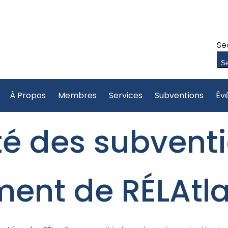
Se
Se
À Propos
Membres
Services
Subventions
Év
é des subventi
ent de RÉLAtl