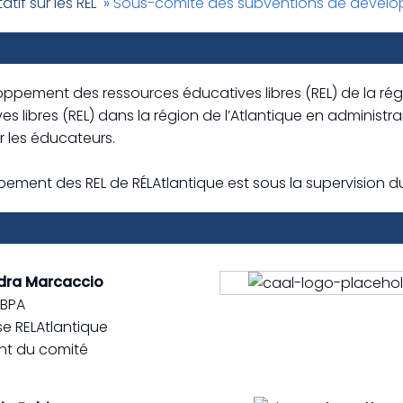
tif sur les RÉL
»
Sous-comité des subventions de dévelo
ppement des ressources éducatives libres (REL) de la régio
s libres (REL) dans la région de l’Atlantique en administr
r les éducateurs.
ment des REL de RÉLAtlantique est sous la supervision 
dra Marcaccio
BPA
e RELAtlantique
nt du comité