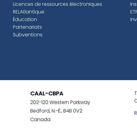
Licences de ressources électroniques
In
RELAtlantique
ET
Éducation
In
Partenariats
Subventions
CAAL-CBPA
T
C
202-120 Western Parkway
Bedford, N.-É., B4B 0V2
R
Canada