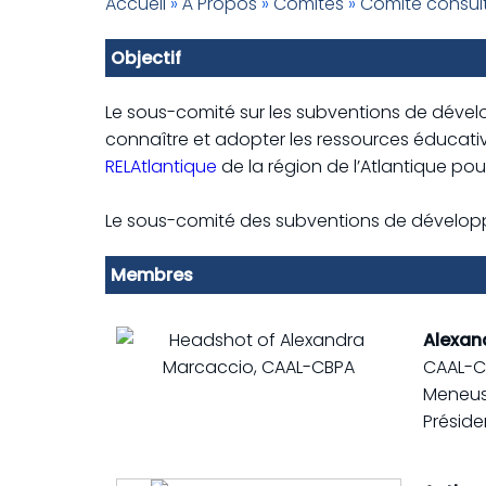
Accueil
»
À Propos
»
Comités
»
Comité consulta
Objectif
Le sous-comité sur les subventions de dévelo
connaître et adopter les ressources éducative
RELAtlantique
de la région de l’Atlantique pou
Le sous-comité des subventions de développe
Membres
Alexan
CAAL-C
Meneus
Préside