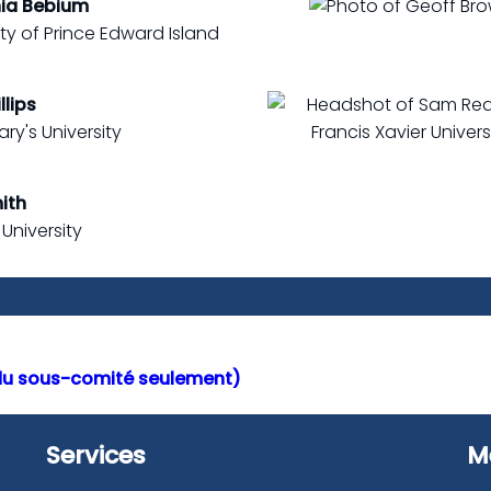
ia Bebium
ity of Prince Edward Island
llips
ary's University
ith
University
du sous-comité seulement)
Services
M