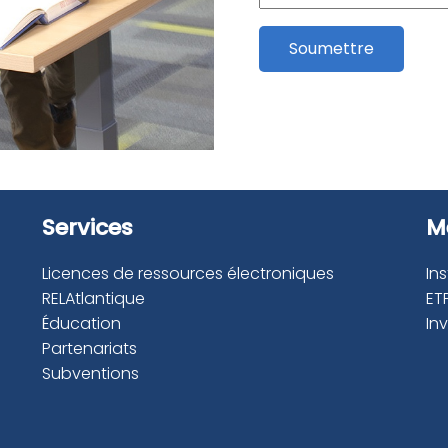
Soumettre
Services
M
Licences de ressources électroniques
In
RELAtlantique
ET
Éducation
In
Partenariats
Subventions