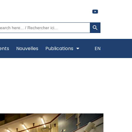
Search Button
arch
:
ents
Nouvelles
Publications
EN