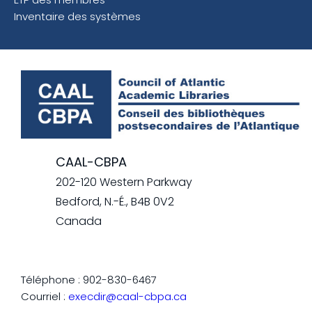
Inventaire des systèmes
CAAL-CBPA
202-120 Western Parkway
Bedford, N.-É., B4B 0V2
Canada
Téléphone : 902-830-6467
Courriel :
execdir@caal-cbpa.ca