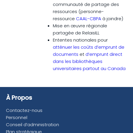
communauté de partage des
ressources (personne-
ressource
CAAL-CBPA
à joindre)
Mise en œuvre régionale
partagée de RelaisILL
Ententes nationales pour
atténuer les coûts d’emprunt de
documents
et
d’emprunt direct
dans les bibliothèques
universitaires partout au Canada
À Propos
Contactez-nous
Personnel
Conseil d’administration
Plan stratégique