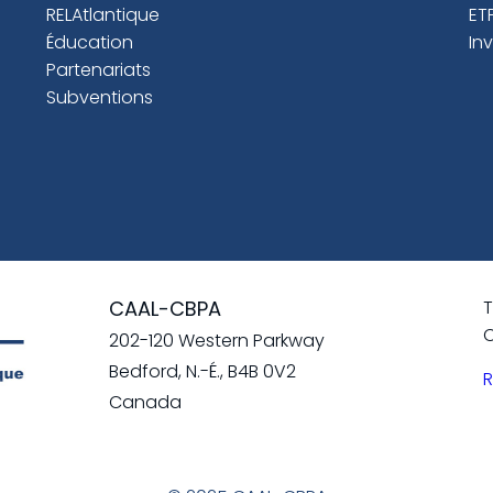
RELAtlantique
ET
Éducation
In
Partenariats
Subventions
CAAL-CBPA
T
C
202-120 Western Parkway
Bedford, N.-É., B4B 0V2
R
Canada