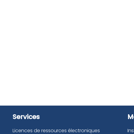
Services
M
Licences de ressources électroniques
In