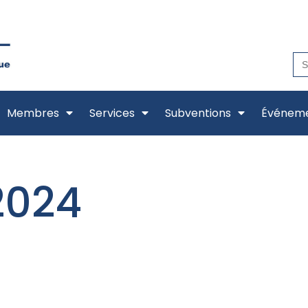
Se
for
Membres
Services
Subventions
Événem
2024