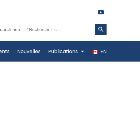
Search Button
arch
:
ents
Nouvelles
Publications
EN