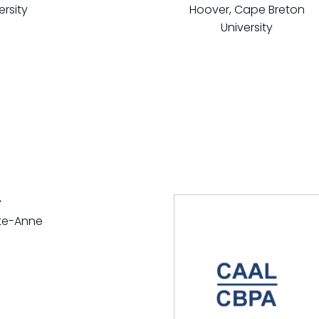
rsity
r
nte-Anne