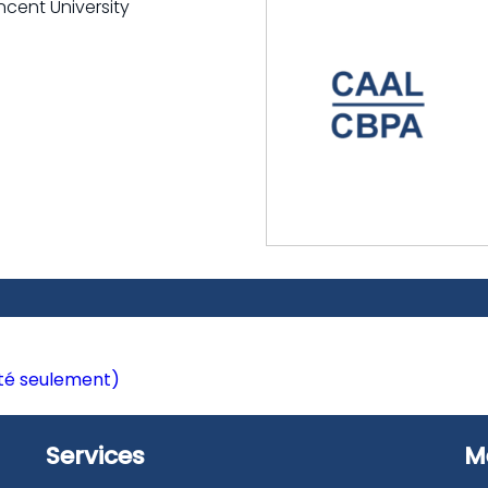
ncent University
té seulement)
Services
M