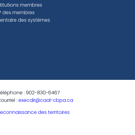
stitutions membres
P des membres
ventaire des systèmes
éléphone : 902-830-6467
ourriel :
execdir@caal-cbpa.ca
econnaissance des territoires