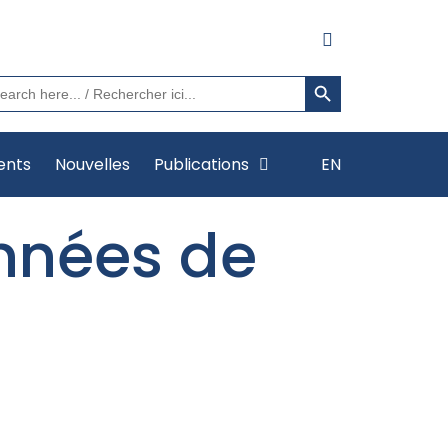
Search Button
arch
:
ents
Nouvelles
Publications
EN
nnées de