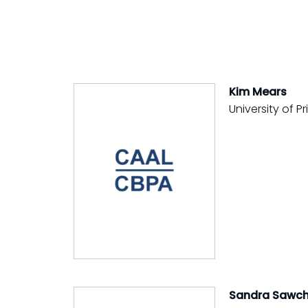
Kim Mears
University of P
S
andra Sawc