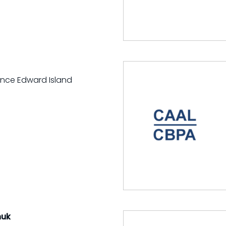
rince Edward Island
huk