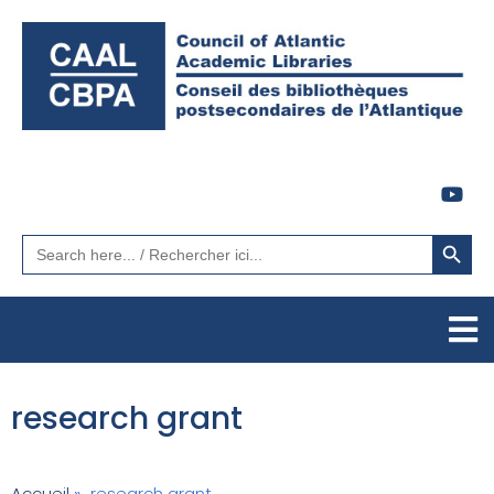
Search Button
Search
for:
research grant
Accueil
»
research grant