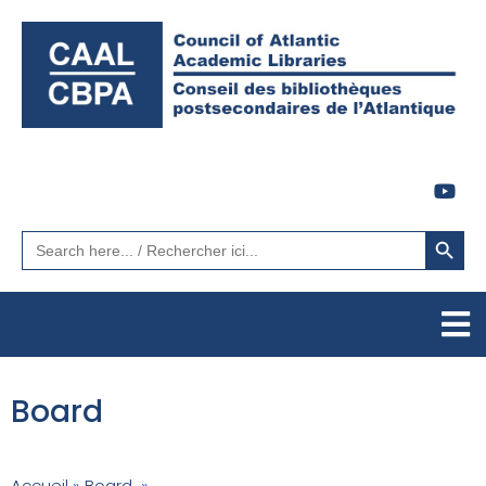
Search Button
Search
for:
Board
Accueil
»
Board
»