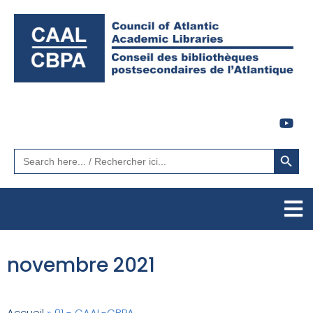
Search Button
Search
for:
novembre 2021
Accueil
»
01 - CAAL-CBPA