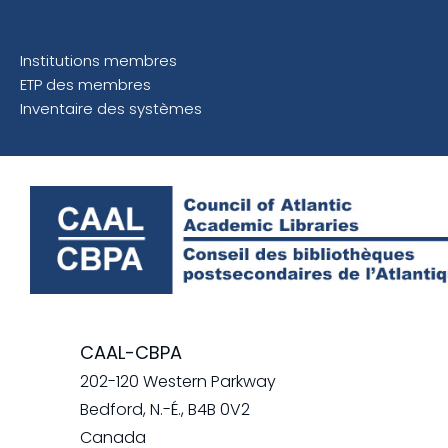
Institutions membres
ETP des membres
Inventaire des systèmes
CAAL-CBPA
202-120 Western Parkway
Bedford, N.-É., B4B 0V2
Canada