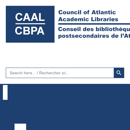
Search Button
Search
for:
Accueil
À
Propos
Contactez-